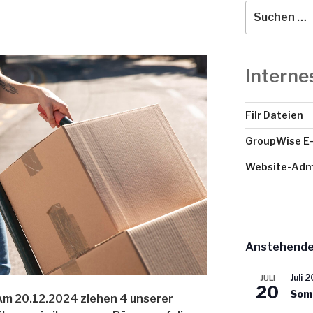
Suche
nach:
Interne
Filr Dateien
GroupWise E-
Website-Admi
Anstehende
Juli 2
JULI
20
Som
Am 20.12.2024 ziehen 4 unserer