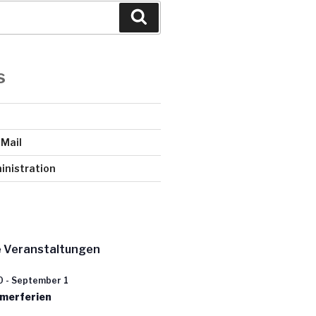
Suchen
s
Mail
nistration
 Veranstaltungen
0
-
September 1
merferien