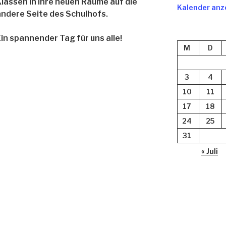
Klassen in ihre neuen Räume auf die
Kalender anz
andere Seite des Schulhofs.
Ein spannender Tag für uns alle!
M
D
3
4
10
11
17
18
24
25
31
« Juli