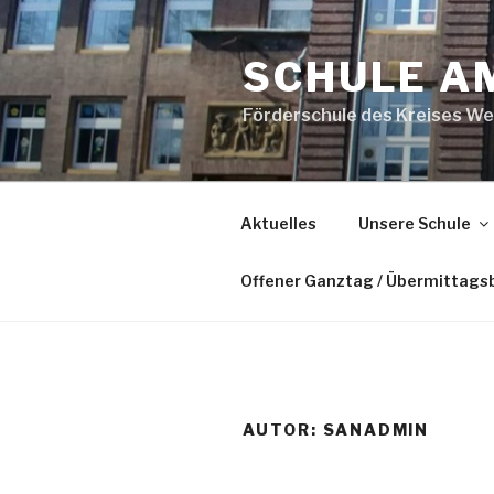
Zum
Inhalt
SCHULE A
springen
Förderschule des Kreises We
Aktuelles
Unsere Schule
Offener Ganztag / Übermittags
AUTOR:
SANADMIN