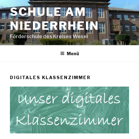
Zum
SCHULE AM
Inhalt
springen
NIEDERRHEIN
Förderschule des Kreises Wesel
Menü
DIGITALES KLASSENZIMMER