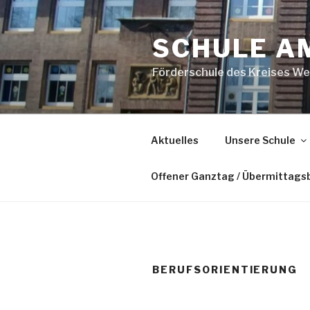
Zum
Inhalt
SCHULE A
springen
Förderschule des Kreises We
Aktuelles
Unsere Schule
Offener Ganztag / Übermittags
BERUFSORIENTIERUNG