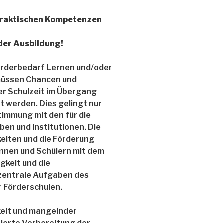
praktischen Kompetenzen
der Ausbildung!
örderbedarf Lernen und/oder
 müssen Chancen und
er Schulzeit im Übergang
et werden. Dies gelingt nur
immung mit den für die
en und Institutionen. Die
eiten und die Förderung
rinnen und Schülern mit dem
gkeit und die
 zentrale Aufgaben des
r Förderschulen.
keit und mangelnder
zierte Vorbereitung der