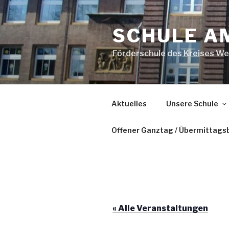
Zum
Inhalt
SCHULE A
springen
Förderschule des Kreises We
Aktuelles
Unsere Schule
Offener Ganztag / Übermittags
« Alle Veranstaltungen