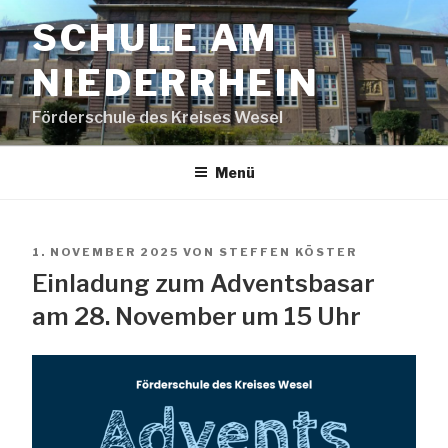
Zum
SCHULE AM
Inhalt
springen
NIEDERRHEIN
Förderschule des Kreises Wesel
Menü
VERÖFFENTLICHT
1. NOVEMBER 2025
VON
STEFFEN KÖSTER
AM
Einladung zum Adventsbasar
am 28. November um 15 Uhr