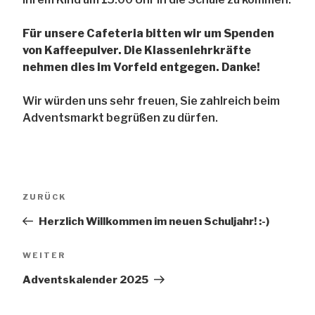
Für unsere Cafeteria bitten wir um Spenden
von Kaffeepulver. Die Klassenlehrkräfte
nehmen dies im Vorfeld entgegen. Danke!
Wir würden uns sehr freuen, Sie zahlreich beim
Adventsmarkt begrüßen zu dürfen.
Beitragsnavigation
Vorheriger
ZURÜCK
Beitrag
Herzlich Willkommen im neuen Schuljahr! :-)
Nächster
WEITER
Beitrag
Adventskalender 2025