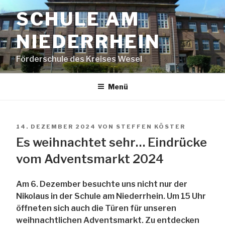
Zum
SCHULE AM
Inhalt
springen
NIEDERRHEIN
Förderschule des Kreises Wesel
Menü
VERÖFFENTLICHT
14. DEZEMBER 2024
VON
STEFFEN KÖSTER
AM
Es weihnachtet sehr… Eindrücke
vom Adventsmarkt 2024
Am 6. Dezember besuchte uns nicht nur der
Nikolaus in der Schule am Niederrhein. Um 15 Uhr
öffneten sich auch die Türen für unseren
weihnachtlichen Adventsmarkt. Zu entdecken