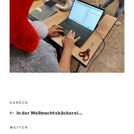
Beitragsnavigation
Vorheriger
ZURÜCK
Beitrag
In der Weihnachtsbäckerei…
Nächster
WEITER