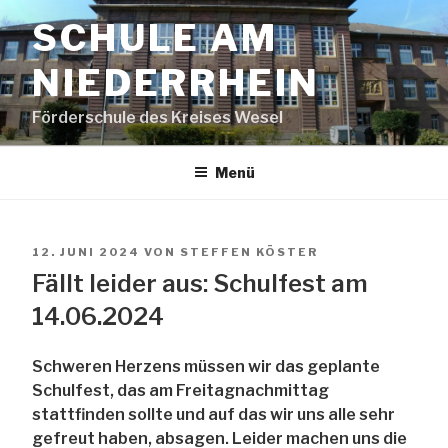
Zum
SCHULE AM
Inhalt
springen
NIEDERRHEIN
Förderschule des Kreises Wesel
Menü
VERÖFFENTLICHT
12. JUNI 2024
VON
STEFFEN KÖSTER
AM
Fällt leider aus: Schulfest am
14.06.2024
Schweren Herzens müssen wir das geplante
Schulfest, das am Freitagnachmittag
stattfinden sollte und auf das wir uns alle sehr
gefreut haben, absagen. Leider machen uns die