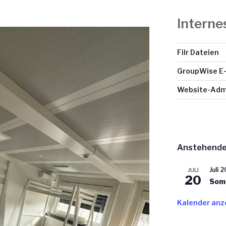
Interne
Filr Dateien
GroupWise E-
Website-Admi
Anstehende
Juli 2
JULI
20
Som
Kalender anz