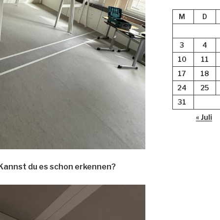
M
D
3
4
10
11
17
18
24
25
31
« Juli
annst du es schon erkennen?