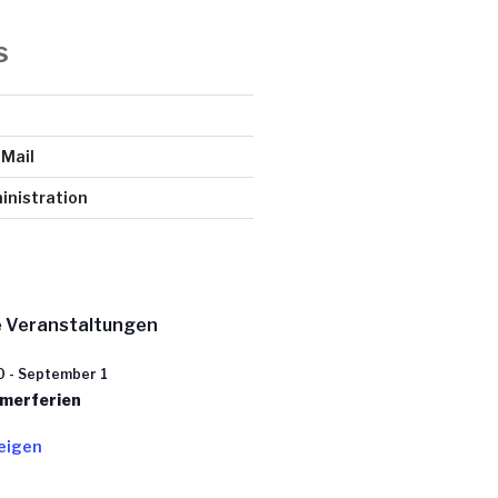
s
Mail
nistration
 Veranstaltungen
0
-
September 1
merferien
eigen