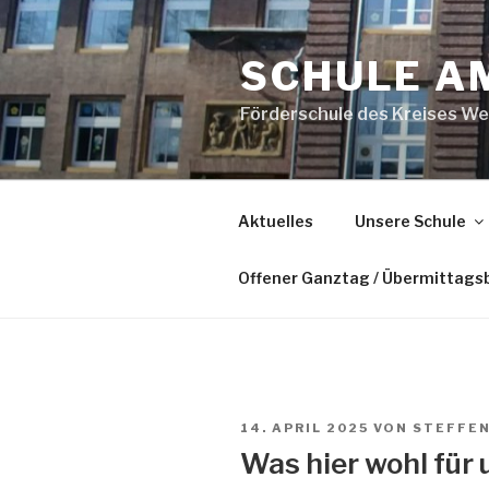
Zum
Inhalt
SCHULE A
springen
Förderschule des Kreises We
Aktuelles
Unsere Schule
Offener Ganztag / Übermittags
VERÖFFENTLICHT
14. APRIL 2025
VON
STEFFEN
AM
Was hier wohl für