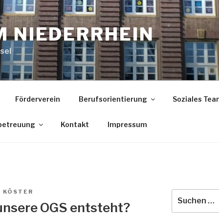
M NIEDERRHEIN
sel
Förderverein
Berufsorientierung
Soziales Tea
betreuung
Kontakt
Impressum
 KÖSTER
Suche
 unsere OGS entsteht?
nach: