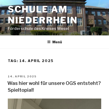
Zum
SCHULE AM
Inhalt
springen
NIEDERRHEIN
Förderschule des Kreises Wesel
Menü
TAG:
14. APRIL 2025
VERÖFFENTLICHT
14. APRIL 2025
AM
Was hier wohl für unsere OGS entsteht?
Spieltopia!!