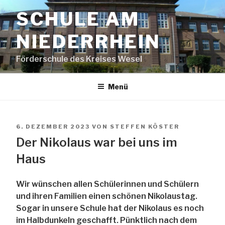
Zum
SCHULE AM
Inhalt
springen
NIEDERRHEIN
Förderschule des Kreises Wesel
Menü
VERÖFFENTLICHT
6. DEZEMBER 2023
VON
STEFFEN KÖSTER
AM
Der Nikolaus war bei uns im
Haus
Wir wünschen allen Schülerinnen und Schülern
und ihren Familien einen schönen Nikolaustag.
Sogar in unsere Schule hat der Nikolaus es noch
im Halbdunkeln geschafft. Pünktlich nach dem