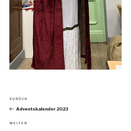
Beitragsnavigation
Vorheriger
ZURÜCK
Beitrag
Adventskalender 2023
Nächster
WEITER
Beitrag